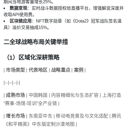
期间当地游客量增长25%。
数据变现
：实时战斗数据授权给直播平台，增强解说深度并
收取API使用费。
区块链应用
：NFT数字勋章（如《Dota2》冠军战队签名道
具）溢价交易抽成15%。
二
全球战略布局关键举措
（1）区域化深耕策略
|
市场类型
|
代表地区
|
战略重点
|
案例
|
|--|--|--|-|
|
成熟市场
| 中国韩国 | 内容精细化与生态扩容 | 上海打造
“赛事-场馆-培训”全产业链 |
|
增长市场
| 东南亚中东 | 移动电竞普及与文化适配 | 腾讯
《和平精英》中东版定制沙漠地图 |