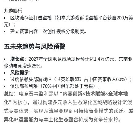
九游娱乐
区块链存证打击盗播（如拳头游戏诉讼盗播平台获赔200万美
元）；
建立赛事内容二次创作授权分级制度。
五
未来趋势与风险预警
增长点
：2027年全球电竞市场规模预计达1.4万亿元，东南亚
移动电竞增速25%。
风险提示
：
过度依赖头部游戏IP（《英雄联盟》占中国赛事收入60%）；
俱乐部盈利难（70%中国俱乐部处于亏损）。
总结
：电竞赛事盈利需以
“内容创新×技术赋能×全球本地
化”
为核心，通过构建多元收入生态深化区域战略设计沉浸
式竞赛体验，实现从流量变现到可持续商业模式的跃迁。
差
异化IP运营能力
与
本土化生态整合
将成为竞争分水岭。