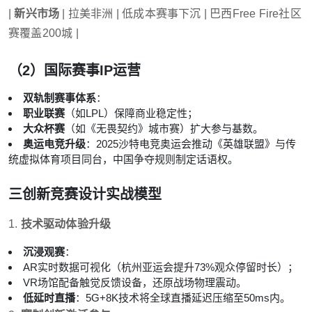
|
新兴市场
| 拉美非洲 | 低成本赛事下沉 | 巴西Free Fire社区
赛覆盖200城 |
（2）国际赛事IP运营
双轨制赛事体系
：
职业联赛
（如LPL）保障商业稳定性；
大众杯赛
（如《无畏契约》城市赛）扩大参与基数。
奥运电竞升级
：2025沙特电竞奥运会推动《英雄联盟》与传
统虚拟体育项目同台，中国争夺规则制定话语权。
三
创新竞赛设计实战模型
1.
技术驱动体验升级
沉浸观赛
：
AR实时数据可视化（杭州亚运会提升73%观众停留时长）；
VR场馆配备触觉反馈设备，还原战场物理震动。
低延时直播
：5G+8K技术将全球直播延迟压缩至50ms内。