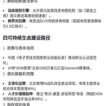
2.
赛制创新激活参与
动态规则引擎
：允许观众投票改变地图机制（如《堡垒之
夜》观众票选毒圈收缩速度）。
跨界对抗赛
：电竞战队VS传统体育明星（英超电竞邀请赛吸
引1.5亿观众）。
四
可持续生态建设路径
1.
政策与资本协同
中国《电子竞技员国家职业技能标准》推动职业认证规范
化；
沙特“2030愿景”注资1500万美元打造Gamers8赛事链。
2.
俱乐部盈利突围
主场化运营
：北京微博IN战队改造奥运场馆，电竞主题商业
综合体年营收增40%；
人才价值链延伸
：建立“青训-康复-退役转型”体系（韩国OGN
学院降低选手淘汰率30%）。
3.
版权保护体系