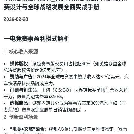
赛设计与全球战略发展全面实战手册
2026-02-28
一
电竞赛事盈利模式解析
1.
核心收入来源
媒体版权
：顶级赛事版权费用占比超40%（如英雄联盟全球
总决赛版权售价超3亿美元/年）。
赞助与广告
：2024年全球电竞赛事赞助收入达6.7亿美元，汽
车快消品科技品牌成主力。
门票与衍生品
：上海《CS:GO》世界锦标赛单场门票收入超
千万，限量周边售罄率达90%。
虚拟商品
：游戏内道具分成为赛事方带来30%流水（如《王
者荣耀》赛事限定皮肤单日销售额破亿）。
2.
创新盈利场景
“电竞+文旅”融合
：成都AG俱乐部联动三星堆博物馆，赛事