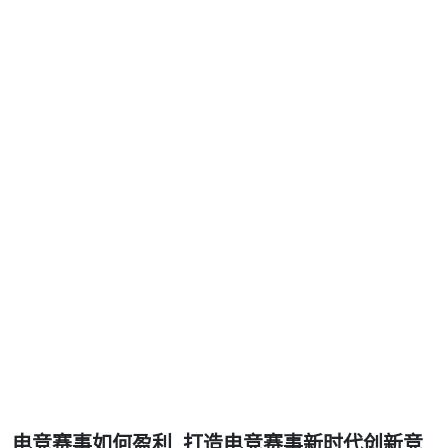
精品项目
手机版入口首页
精品项目
电竞赛事如何盈利_打造电竞赛事新时代创新竞